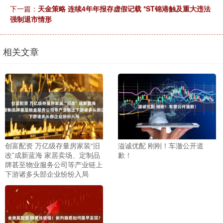
下一篇：
天金策略 连续4年年报存虚假记载 *ST锦港触及重大违法
强制退市情形
相关文章
创富配资 万亿级存量房家装“旧
溢诚优配 刚刚！车澈公开道
改”成新蓝海 家居卖场、定制品
歉！
牌甚至物业服务公司等产业链上
下游诸多头部企业纷纷入局