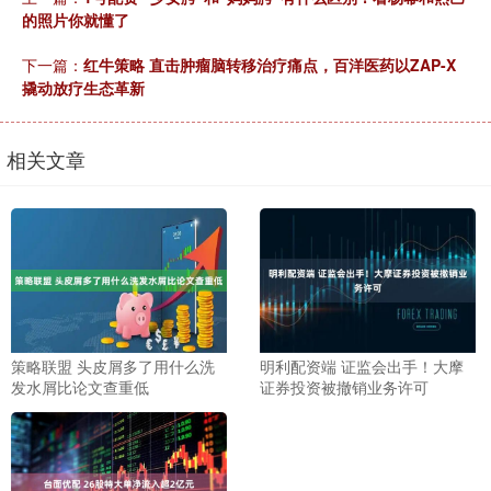
的照片你就懂了
下一篇：
红牛策略 直击肿瘤脑转移治疗痛点，百洋医药以ZAP-X
撬动放疗生态革新
相关文章
策略联盟 头皮屑多了用什么洗
明利配资端 证监会出手！大摩
发水屑比论文查重低
证券投资被撤销业务许可