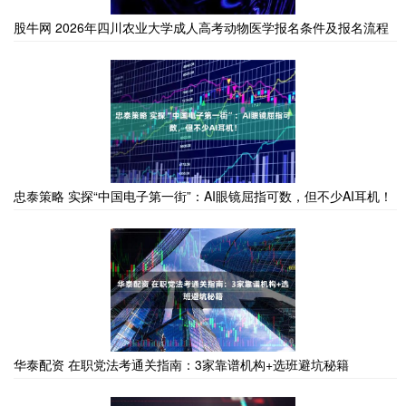
股牛网 2026年四川农业大学成人高考动物医学报名条件及报名流程
忠泰策略 实探“中国电子第一街”：AI眼镜屈指可数，但不少AI耳机！
华泰配资 在职党法考通关指南：3家靠谱机构+选班避坑秘籍