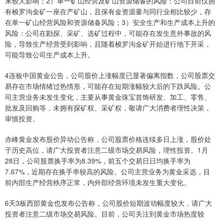
来较大影响；2）单一矿山经营及矿山资源储备的风险：公司目前仅拥
有梭罗沟金矿一座在产矿山，且保有金资源量与同行业相比较少，存
在单一矿山经营风险和资源储备风险；3）安全生产和生产成本上升的
风险：公司在勘探、采矿、选矿过程中，可能存在发生意外事故的风
险，导致生产经营受到影响，且随着梭罗沟金矿开始进行地下开采，
可能导致公司生产成本上升。
4连板中国黄金公告，公司股价上涨幅度已显著偏离指数，公司股票交
易存在市场情绪过热情形，可能存在短期涨幅较大后的下跌风险。公
司主营业务未发生变化，主要从事黄金珠宝首饰研发、加工、零售、
批发及回购等，未拥有探矿权、采矿权，敬请广大消费者理性决策，
审慎投资。
赤峰黄金发布股价异动公告称，公司股票价格连续多日上涨，股价处
于历史高位，请广大投资者注意二级市场交易风险，理性投资。1月
28日，公司股票换手率为8.39%，前五个交易日日均换手率为
7.67%，近期存在换手率较高的风险。公司主营业务为黄金采选，目
前内部生产经营秩序正常，内外部经营环境未发生重大变化。
6天3板西部黄金也发布公告称，公司股价短期波动幅度较大，请广大
投资者注意二级市场交易风险。目前，公司关注到黄金市场热度较