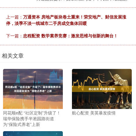
上一篇：
万通资本 房地产板块卷土重来！荣安地产、财信发展涨
停，淡季不淡一线城市二手房成交集体回暖
下一篇：
忠程配资 数学素养竞赛：激发思维与创新的舞台！
相关文章
同花顺e配 “社区定制”升级了！
航心配资 美英暴发疫情
瑞华保险携手半淞园路街道
为“保险式养老”上新