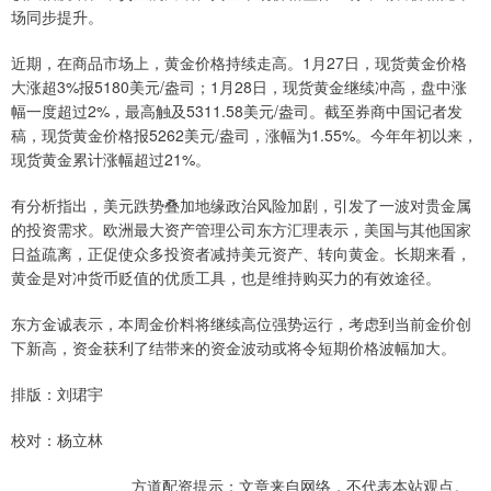
场同步提升。
近期，在商品市场上，黄金价格持续走高。1月27日，现货黄金价格
大涨超3%报5180美元/盎司；1月28日，现货黄金继续冲高，盘中涨
幅一度超过2%，最高触及5311.58美元/盎司。截至券商中国记者发
稿，现货黄金价格报5262美元/盎司，涨幅为1.55%。今年年初以来，
现货黄金累计涨幅超过21%。
有分析指出，美元跌势叠加地缘政治风险加剧，引发了一波对贵金属
的投资需求。欧洲最大资产管理公司东方汇理表示，美国与其他国家
日益疏离，正促使众多投资者减持美元资产、转向黄金。长期来看，
黄金是对冲货币贬值的优质工具，也是维持购买力的有效途径。
东方金诚表示，本周金价料将继续高位强势运行，考虑到当前金价创
下新高，资金获利了结带来的资金波动或将令短期价格波幅加大。
排版：刘珺宇
校对：杨立林
方道配资提示：文章来自网络，不代表本站观点。