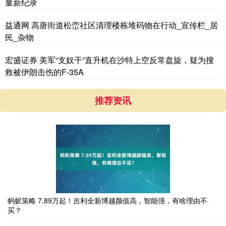
量新纪录
益通网 高唐街道松峦社区清理楼栋堆码物在行动_宣传栏_居
民_杂物
宏盛证券 美军“支奴干”直升机在沙特上空反常盘旋，疑为搜
救被伊朗击伤的F-35A
推荐资讯
蚂蚁策略 7.89万起！吉利全新博越颜值高，智能强，有啥理由不
买？