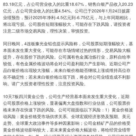
83.18亿元，占公司营业收入的比重18.67%，销售白银产品收入20.23
亿元，占公司营业收入的比重4.54%。公司已于2026年1月24日披露
业绩预告，预计2025年净利-4.5亿元到-6.75亿元，与上年同期相比，
将出现亏损。公司股价短期涨幅较大，可能存在下跌风险，请投资者
注意二级市场交易风险，理性决策，审慎投资。
同日晚间，4连板豫光金铅也提示风险称，公司股票短期涨幅较大，基
本面未发生重大变化，可能存在市场情绪过热的情形，交易风险大幅
提升，存在股价下跌的风险。公司属有色金属冶炼行业，原料自给率
较低，有色金属价格波动将会对公司盈利能力产生影响。近期公司产
品白银价格出现较大涨幅，未来白银价格能否继续上涨或维持高位存
在不确定性；若未来白银价格出现下跌，将会对公司业绩造成不利影
响。请广大投资者理性投资，注意投资风险。
10天7板四川黄金公告，公司生产经营基本面未发生重大变化，近期
公司股票价格上涨较快，显著偏离大盘指数和行业估值，公司股票价
格未来存在快速下跌的风险。公司可能面临以下风险：1）黄金价格波
动风险：黄金价格受市场供求关系、全球宏观经济形势及预期、美元
走势、全球重大政治事件等多种因素影响；公司金精矿产品的价格受
黄金价格波动影响较大，若未来黄金价格大幅波动，将给经营业绩带