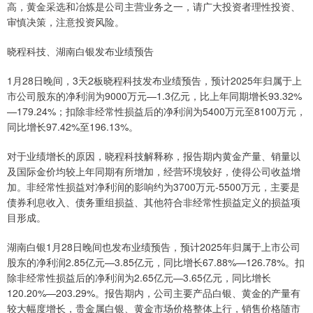
高，黄金采选和冶炼是公司主营业务之一，请广大投资者理性投资、
审慎决策，注意投资风险。
晓程科技、湖南白银发布业绩预告
1月28日晚间，3天2板晓程科技发布业绩预告，预计2025年归属于上
市公司股东的净利润为9000万元—1.3亿元，比上年同期增长93.32%
—179.24%；扣除非经常性损益后的净利润为5400万元至8100万元，
同比增长97.42%至196.13%。
对于业绩增长的原因，晓程科技解释称，报告期内黄金产量、销量以
及国际金价均较上年同期有所增加，经营环境较好，使得公司收益增
加。非经常性损益对净利润的影响约为3700万元-5500万元，主要是
债券利息收入、债务重组损益、其他符合非经常性损益定义的损益项
目形成。
湖南白银1月28日晚间也发布业绩预告，预计2025年归属于上市公司
股东的净利润2.85亿元—3.85亿元，同比增长67.88%—126.78%。扣
除非经常性损益后的净利润为2.65亿元—3.65亿元，同比增长
120.20%—203.29%。报告期内，公司主要产品白银、黄金的产量有
较大幅度增长，贵金属白银、黄金市场价格整体上行，销售价格随市