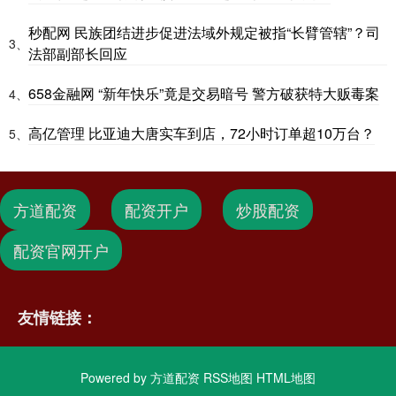
秒配网 民族团结进步促进法域外规定被指“长臂管辖”？司
3、
法部副部长回应
658金融网 “新年快乐”竟是交易暗号 警方破获特大贩毒案
4、
高亿管理 比亚迪大唐实车到店，72小时订单超10万台？
5、
方道配资
配资开户
炒股配资
配资官网开户
友情链接：
Powered by
方道配资
RSS地图
HTML地图