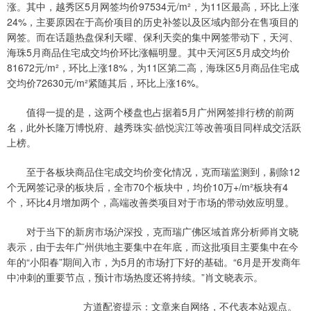
涨。其中，越秀区5月网签均价97534元/m²，为11区最高，环比上涨
24%，主要原因在于高价项目的历史补签以及区域内部分在售项目的
网签。而在话题热盘保利天曜、保利天奕的集中网签带动下，天河、
海珠5月商品住宅成交均价环比涨幅明显。其中天河区5月成交均价
81672元/m²，环比上涨18%，为11区第二高，海珠区5月商品住宅成
交均价72630元/m²紧随其后，环比上涨16%。
值得一提的是，这两个楼盘也占据着5月广州网签排行榜的前两
名，此外长隆万博悦府、越秀珠实·皓悦滨江等改善项目同样成交活跃
上榜。
至于各板块商品住宅成交均价变化情况，克而瑞监测到，剔除12
个无网签记录的板块后，全市70个板块中，均价10万+/m²板块有4
个，环比4月增加两个，高端改善类项目对于市场的带动效应明显。
对于当下的新房市场沪深投，克而瑞广佛区域首席分析师肖文晓
表示，由于去年广州供地主要集中在年底，而这批项目主要集中在今
年的“小阳春”期间入市，为5月的市场打下好的基础。“6月是开发商年
中冲刺的重要节点，预计市场热度还将持续。”肖文晓表示。
方道配资提示：文章来自网络，不代表本站观点。