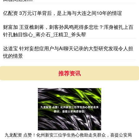
亿配资 3万元订单背后，是上海与大连之间10年的情谊
财富加 王亚樵刺蒋，刺客孙凤鸣死得多悲壮？浑身被扎上百
针孔触目惊心_蒋介石_汪精卫_斧头帮
达道宝 针对妄想症用户与Ai聊天记录的大型研究发现令人担
忧的情景
推荐资讯
九龙配资 点赞！化州新安三位学生热心救助走失群众，喜提公安局