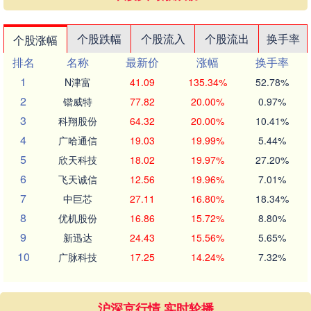
个股跌幅
个股流入
个股流出
换手率
个股涨幅
排名
名称
最新价
涨幅
换手率
1
N津富
41.09
135.34%
52.78%
2
锴威特
77.82
20.00%
0.97%
3
科翔股份
64.32
20.00%
10.41%
4
广哈通信
19.03
19.99%
5.44%
5
欣天科技
18.02
19.97%
27.20%
6
飞天诚信
12.56
19.96%
7.01%
7
中巨芯
27.11
16.80%
18.34%
8
优机股份
16.86
15.72%
8.80%
9
新迅达
24.43
15.56%
5.65%
10
广脉科技
17.25
14.24%
7.32%
沪深京行情 实时轮播