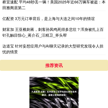
桥宜速配 平均48秒丢一辆！美国2025年近66万辆车被盗：本
田雅阁居第二
亿配资 3万元订单背后，是上海与大连之间10年的情谊
财富加 王亚樵刺蒋，刺客孙凤鸣死得多悲壮？浑身被扎上百
针孔触目惊心_蒋介石_汪精卫_斧头帮
达道宝 针对妄想症用户与Ai聊天记录的大型研究发现令人担
忧的情景
推荐资讯